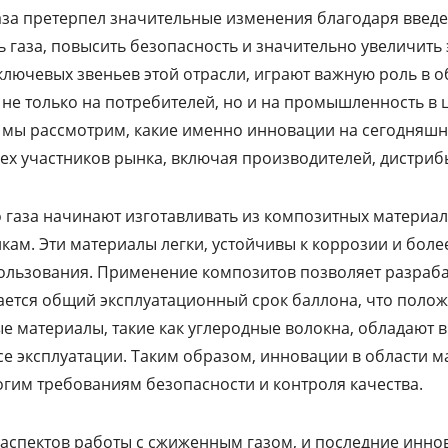
аза претерпел значительные изменения благодаря введ
газа, повысить безопасность и значительно увеличить
 ключевых звеньев этой отрасли, играют важную роль в 
е только на потребителей, но и на промышленность в 
е мы рассмотрим, какие именно инновации на сегодняшн
сех участников рынка, включая производителей, дистри
газа начинают изготавливать из композитных материал
кам. Эти материалы легки, устойчивы к коррозии и боле
ьзования. Применение композитов позволяет разрабат
чшается общий эксплуатационный срок баллона, что поло
 материалы, такие как углеродные волокна, обладают 
е эксплуатации. Таким образом, инновации в области 
гим требованиям безопасности и контроля качества.
 аспектов работы с сжиженным газом, и последние инн