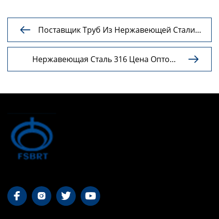
Поставщик Труб Из Нержавеющей Стали

316 — Надёжные Решения Для
Агрессивных Сред
Нержавеющая Сталь 316 Цена Оптом

— Выгодные Поставки Для
Промышленности



