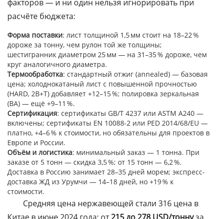
факторов — и ни один нельзя игнорировать при
расчёте бюджета:
Форма поставки
: лист толщиной 1,5 мм стоит на 18–22 %
дороже за тонну, чем рулон той же толщины;
шестигранник диаметром 25 мм — на 31–35 % дороже, чем
круг аналогичного диаметра.
Термообработка
: стандартный отжиг (annealed) — базовая
цена; холоднокатаный лист с повышенной прочностью
(HARD, 2B+T) добавляет +12–15 %; полировка зеркальная
(BA) — ещё +9–11 %.
Сертификация
: сертификаты GB/T 4237 или ASTM A240 —
включены; сертификаты EN 10088-2 или PED 2014/68/EU —
платно, +4–6 % к стоимости, но обязательны для проектов в
Европе и России.
Объём и логистика
: минимальный заказ — 1 тонна. При
заказе от 5 тонн — скидка 3,5 %; от 15 тонн — 6,2 %.
Доставка в Россию занимает 28–35 дней морем; экспресс-
доставка ЖД из Урумчи — 14–18 дней, но +19 % к
стоимости.
Средняя цена нержавеющей стали 316 цена в
Китае в июне 2024 года: от
215 до 278 USD/тонну
за