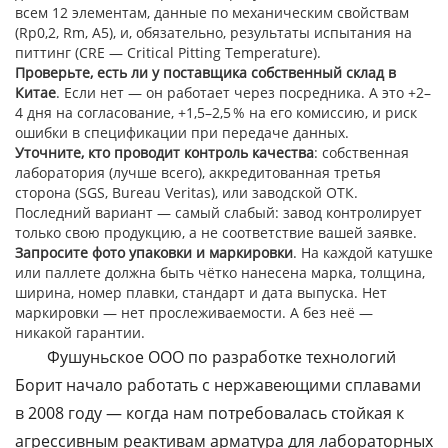
всем 12 элементам, данные по механическим свойствам
(Rp0,2, Rm, A5), и, обязательно, результаты испытания на
питтинг (CRE — Critical Pitting Temperature).
Проверьте, есть ли у поставщика собственный склад в
Китае
. Если нет — он работает через посредника. А это +2–
4 дня на согласование, +1,5–2,5 % на его комиссию, и риск
ошибки в спецификации при передаче данных.
Уточните, кто проводит контроль качества
: собственная
лаборатория (лучше всего), аккредитованная третья
сторона (SGS, Bureau Veritas), или заводской ОТК.
Последний вариант — самый слабый: завод контролирует
только свою продукцию, а не соответствие вашей заявке.
Запросите фото упаковки и маркировки
. На каждой катушке
или паллете должна быть чётко нанесена марка, толщина,
ширина, номер плавки, стандарт и дата выпуска. Нет
маркировки — нет прослеживаемости. А без неё —
никакой гарантии.
Фушуньское ООО по разработке технологий
Борит начало работать с нержавеющими сплавами
в 2008 году — когда нам потребовалась стойкая к
агрессивным реактивам арматура для лабораторных