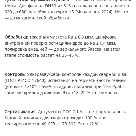
точка. Для фланца DN50 из 316-го сплава она составляет от
620 до 680 юаней/кг (по курсу ЦБ РФ на июнь 2024). Но это
— до механической обработки.
Обработка
: токарная чистота Ra ≤ 0,8 мкм, шлифовка
внутренней поверхности цилиндров до Ra ≤ 0,4 мкм,
полировка внешней — до зеркального блеска. На этом
этапе стоимость растёт на 35–45 %.
Контроль
: Ультразвуковой контроль каждой сварной шва
(ГОСТ Р ИСО 17640), испытания на герметичность гелием
(утечка ≤ 1×10⁻⁹ Па·м³/с), гидроиспытания при 1,5× Рраб с
записью кривой давления. Это +18–22 % к стоимости.
Сертификация
: Документы DOT США — не формальность.
Каждый цилиндр для хлора проходит 100 %-ное
тестирование по 49 CFR § 173.302. Это +12 %.