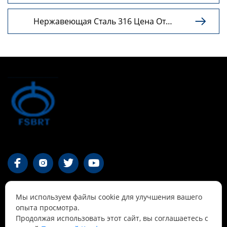
Выгодные Оптовые Поставки
Нержавеющая Сталь 316 Цена От

Поставщика С Доставкой




Контакты
Мы используем файлы cookie для улучшения вашего
опыта просмотра.
Продолжая использовать этот сайт, вы соглашаетесь с