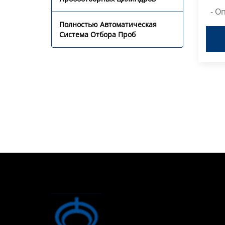
- Оп
Си
И
Полностью Автоматическая
мно
Хр
Система Отбора Проб