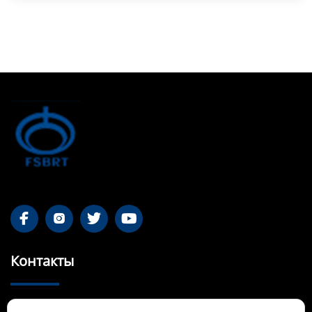




Контакты
55-1 Qianjin Road, район Синьфу, Фушунь,
